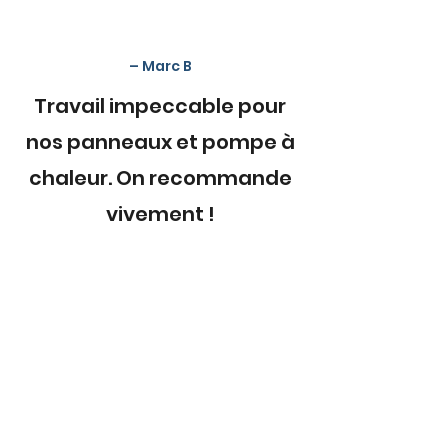
– Marc B
Travail impeccable pour
nos panneaux et pompe à
chaleur. On recommande
vivement !
Nous contacter
Adresse
58 Av. Raymond Poincaré 75116 Paris
Contact